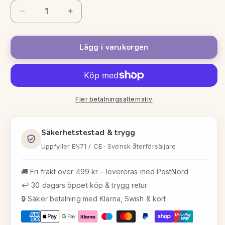
Minska
Öka
kvantitet
kvantitet
för
för
Warmies
Warmies
Lägg i varukorgen
Multi
Multi
Hot-
Hot-
Pak
Pak
Hund
Hund
Fler betalningsalternativ
Säkerhetstestad & trygg
Uppfyller EN71 / CE · Svensk återförsäljare
🚚 Fri frakt över 499 kr – levereras med PostNord
↩️ 30 dagars öppet köp & trygg retur
🔒 Säker betalning med Klarna, Swish & kort