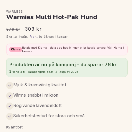
WARMIES
Warmies Multi Hot-Pak Hund
Ordinarie
Försäljningspris
303 kr
379 kr
pris
Skatter ingår.
Frakt
beräknas i kassan.
Betala med Klarna – dela upp betalningen eller betala senare. Välj Klarna i
Klarna
kassan.
Produkten är nu på kampanj – du sparar 76 kr
⏳
Handla till kampanjpris t.o.m. 31 augusti 2026
Mjuk & kramvänlig kvalitet
Värms snabbt i mikron
Rogivande lavendeldoft
Säkerhetstestad för stora och små
Kvantitet
Kvantitet