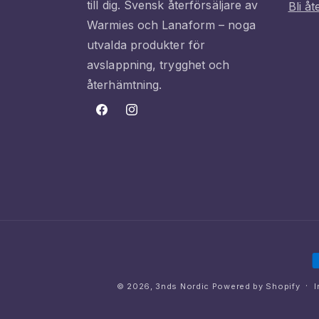
till dig. Svensk återförsäljare av
Bli åt
Warmies och Lanaform – noga
utvalda produkter för
avslappning, trygghet och
återhämtning.
Facebook
Instagram
B
© 2026,
3nds Nordic
Powered by Shopify
I