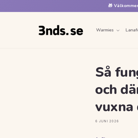
vidare
🎁 Välkommen!
till
innehåll
Warmies
Lanaf
Så fun
och dä
vuxna
6 JUNI 2026