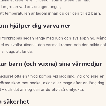
 längre än vad anvisningen anger,
att temperaturen är lagom innan du ger den till ett barn.
om hjälper dig varva ner
l förknippas sedan länge med lugn och avslappning. Mån
l av kvällsrutinen – den varma kramen och den milda doft
t är dags att landa.
kar barn (och vuxna) sina värmedjur
edjuret ofta en trygg kompis vid läggning, vid oro eller en k
rme skön mot nacke, axlar eller mage efter en lång dag. 
 – och det är nog därför de blivit så omtyckta.
h säkerhet