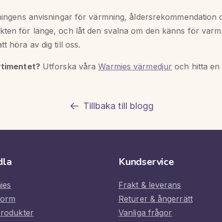
ckningens anvisningar för värmning, åldersrekommendation 
kten för länge, och låt den svalna om den känns för varm.
t höra av dig till oss.
ortimentet?
Utforska våra
Warmies värmedjur
och hitta en 
Tillbaka till blogg
dla
Kundservice
ies
Frakt & leverans
form
Returer & ångerrätt
produkter
Vanliga frågor