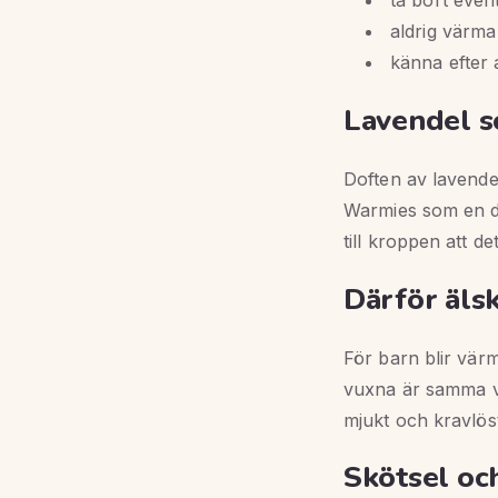
aldrig värma
känna efter 
Lavendel s
Doften av lavende
Warmies som en de
till kroppen att de
Därför äls
För barn blir värm
vuxna är samma vä
mjukt och kravlöst
Skötsel oc