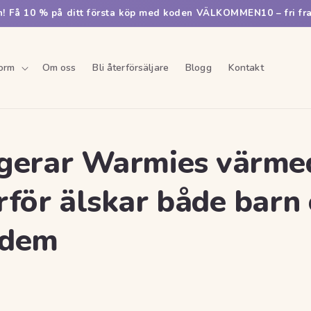
 Få 10 % på ditt första köp med koden VÄLKOMMEN10 – fri fra
orm
Om oss
Bli återförsäljare
Blogg
Kontakt
gerar Warmies värmed
rför älskar både barn
 dem