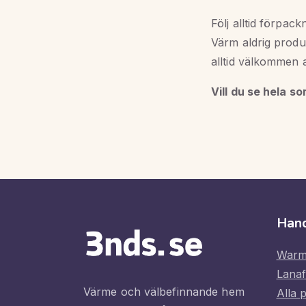
Följ alltid förpa
Värm aldrig produ
alltid välkommen at
Vill du se hela s
Han
Warm
Lana
Värme och välbefinnande hem
Alla 