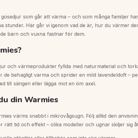
gosedjur som går att värma – och som många familjer har 
na stunder. Här går vi igenom vad de är, hur du värmer dem
åde barn och vuxna fastnar för dem.
rmies?
ur och värmeprodukter fyllda med naturmaterial och tork
r de behagligt varma och sprider en mild lavendeldoft – pe
ed till sängen eller lägga mot en öm axel.
du din Warmies
rmies värms snabbt i mikrovågsugn. Följ alltid den anvisni
r rätt tid och effekt – olika modeller och ugnar skiljer sig å
uella etiketter eller tillbehör som inte ska värmas,