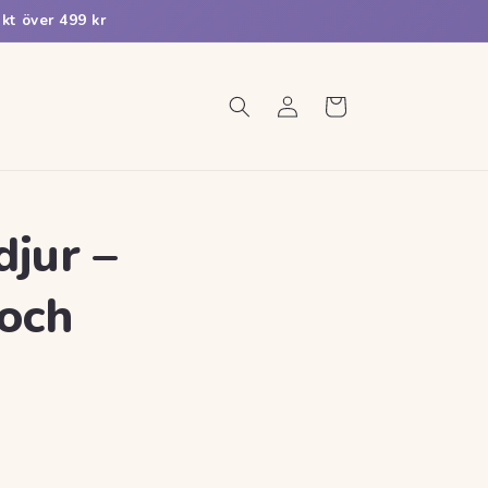
kt över 499 kr
Logga
Varukorg
in
jur –
 och