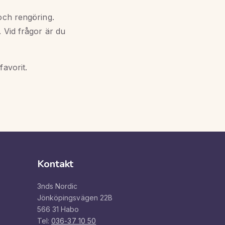
och rengöring.
 Vid frågor är du
favorit.
Kontakt
3nds Nordic
Jönköpingsvägen 22B
566 31 Habo
Tel:
036-37 10 50