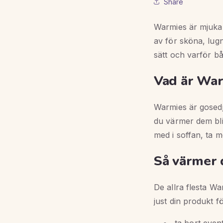
Share
Warmies är mjuka 
av för sköna, lug
sätt och varför b
Vad är Wa
Warmies är gosedj
du värmer dem bli
med i soffan, ta m
Så värmer 
De allra flesta Wa
just din produkt fö
ta bort event