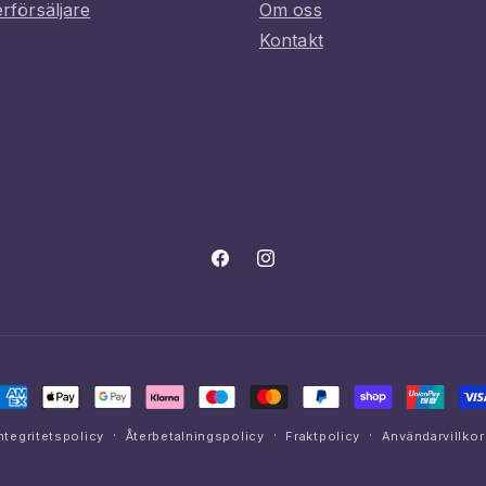
erförsäljare
Om oss
Kontakt
Facebook
Instagram
etalningsmetoder
ntegritetspolicy
Återbetalningspolicy
Fraktpolicy
Användarvillkor