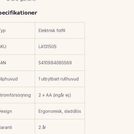
pecifikationer
Typ
Elektrisk fotfil
SKU
LA131505
EAN
5410984085569
Sliphuvud
1 utbytbart rullhuvud
trömförsörjning
2 × AA (ingår ej)
Design
Ergonomisk, sladdlös
aranti
2 år