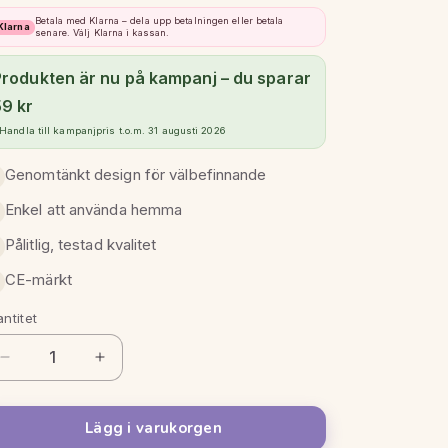
Betala med Klarna – dela upp betalningen eller betala
Klarna
senare. Välj Klarna i kassan.
Produkten är nu på kampanj – du sparar
59 kr
Handla till kampanjpris t.o.m. 31 augusti 2026
Genomtänkt design för välbefinnande
Enkel att använda hemma
Pålitlig, testad kvalitet
CE-märkt
ntitet
antitet
Minska
Öka
kvantitet
kvantitet
för
för
Lägg i varukorgen
Lanaform
Lanaform