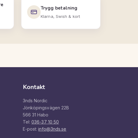
re
Trygg betalning
Klarna, Swish & kort
Kontakt
3nds Nordic
Jönköpingsvägen 22B
566 31 Habo
Tel:
036-37 10 50
E-post:
info@3nds.se