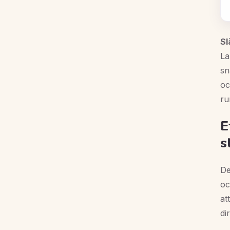
Sl
La
sn
oc
ru
E
s
De
oc
at
di