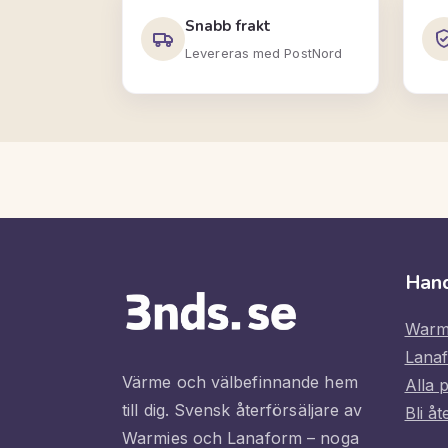
Snabb frakt
Levereras med PostNord
Han
Warm
Lana
Värme och välbefinnande hem
Alla 
till dig. Svensk återförsäljare av
Bli åt
Warmies och Lanaform – noga