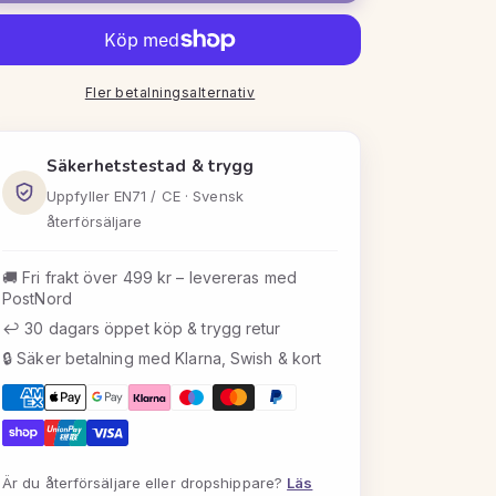
Pedila
Pedila
–
–
Elektrisk
Elektrisk
fotfil
fotfil
för
Fler betalningsalternativ
för
borttagning
borttagning
av
av
förhårdnader
förhårdnader
Säkerhetstestad & trygg
Uppfyller EN71 / CE · Svensk
återförsäljare
🚚 Fri frakt över 499 kr – levereras med
PostNord
↩️ 30 dagars öppet köp & trygg retur
🔒 Säker betalning med Klarna, Swish & kort
Är du återförsäljare eller dropshippare?
Läs