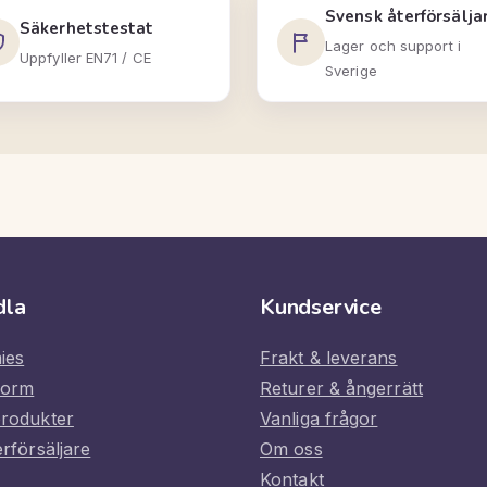
Svensk återförsälja
Säkerhetstestat
Lager och support i
Uppfyller EN71 / CE
Sverige
dla
Kundservice
ies
Frakt & leverans
form
Returer & ångerrätt
produkter
Vanliga frågor
erförsäljare
Om oss
Kontakt