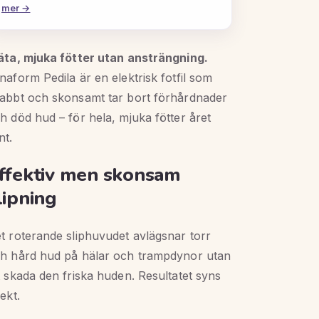
mer →
äta, mjuka fötter utan ansträngning.
naform Pedila är en elektrisk fotfil som
abbt och skonsamt tar bort förhårdnader
h död hud – för hela, mjuka fötter året
nt.
ffektiv men skonsam
lipning
t roterande sliphuvudet avlägsnar torr
h hård hud på hälar och trampdynor utan
t skada den friska huden. Resultatet syns
rekt.