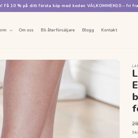
 Få 10 % på ditt första köp med koden VÄLKOMMEN10 – fri fra
orm
Om oss
Bli återförsäljare
Blogg
Kontakt
LA
L
E
b
f
O
29
pr
Sk