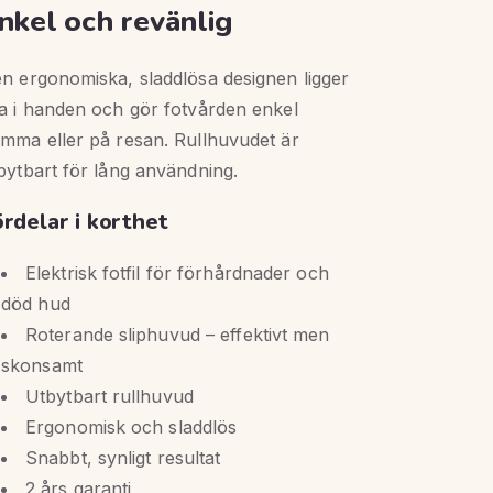
nkel och revänlig
n ergonomiska, sladdlösa designen ligger
a i handen och gör fotvården enkel
mma eller på resan. Rullhuvudet är
bytbart för lång användning.
ördelar i korthet
Elektrisk fotfil för förhårdnader och
död hud
Roterande sliphuvud – effektivt men
skonsamt
Utbytbart rullhuvud
Ergonomisk och sladdlös
Snabbt, synligt resultat
2 års garanti